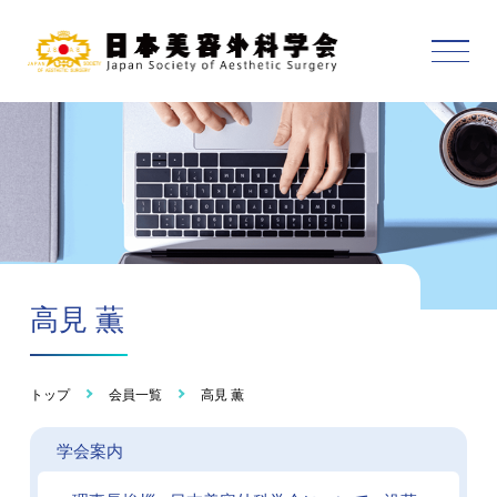
高見 薫
トップ
会員一覧
高見 薫
学会案内