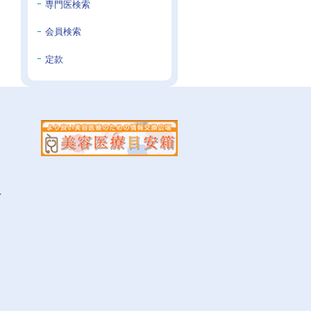
専門医検索
会員検索
定款
イ