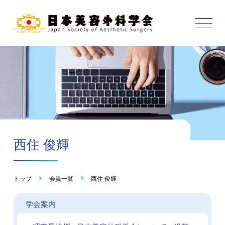
西住 俊輝
トップ
会員一覧
西住 俊輝
学会案内