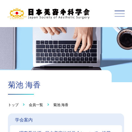
菊池 海香
トップ
会員一覧
菊池 海香
学会案内