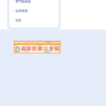
専門医検索
会員検索
定款
イ