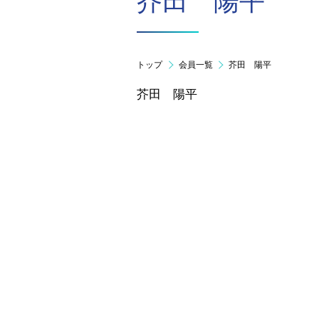
芥田 陽平
トップ
会員一覧
芥田 陽平
芥田 陽平