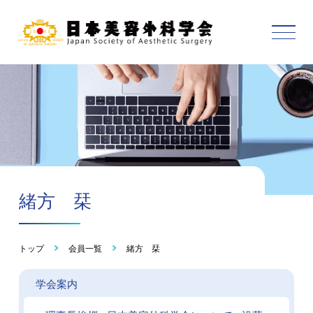
緒方 栞
トップ
会員一覧
緒方 栞
学会案内