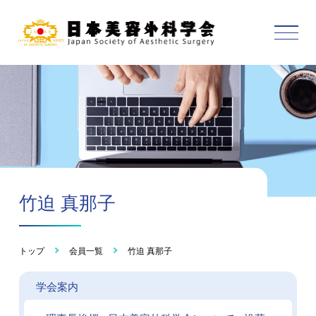
竹迫 真那子
トップ
会員一覧
竹迫 真那子
学会案内