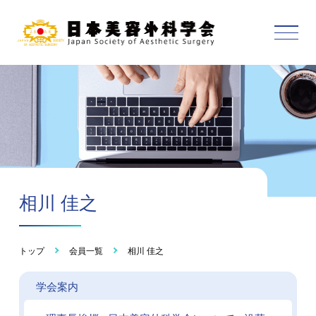
相川 佳之
トップ
会員一覧
相川 佳之
学会案内