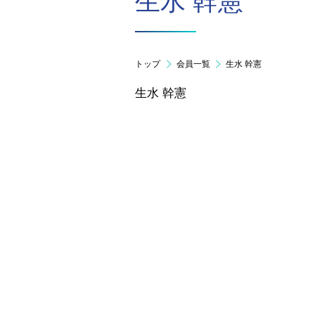
生水 幹憲
トップ
会員一覧
生水 幹憲
生水 幹憲