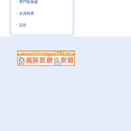
専門医検索
会員検索
定款
イ