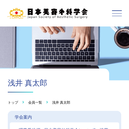
浅井 真太郎
トップ
会員一覧
浅井 真太郎
学会案内