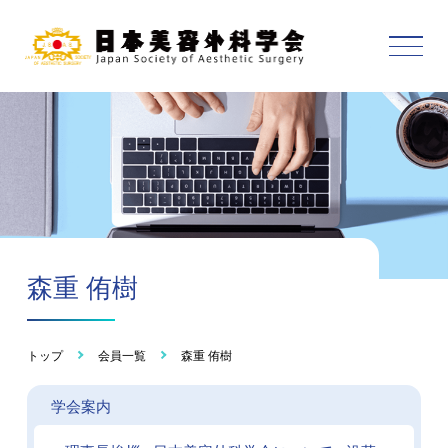
森重 侑樹
トップ
会員一覧
森重 侑樹
学会案内