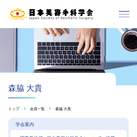
森脇 大貴
トップ
会員一覧
森脇 大貴
学会案内