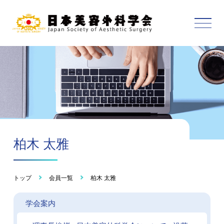
柏木 太雅
トップ
会員一覧
柏木 太雅
学会案内