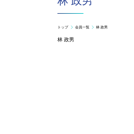
林 政男
トップ
会員一覧
林 政男
林 政男