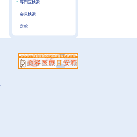
専門医検索
会員検索
定款
イ