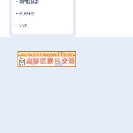
専門医検索
会員検索
定款
イ