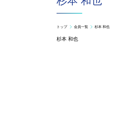
杉本 和也
トップ
会員一覧
杉本 和也
杉本 和也