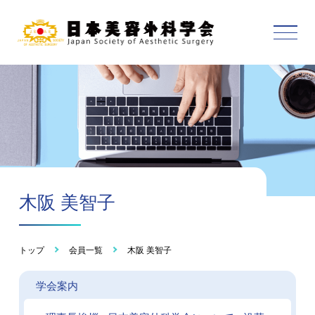
木阪 美智子
トップ
会員一覧
木阪 美智子
学会案内