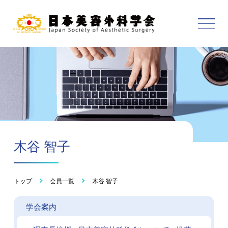
木谷 智子
トップ
会員一覧
木谷 智子
学会案内