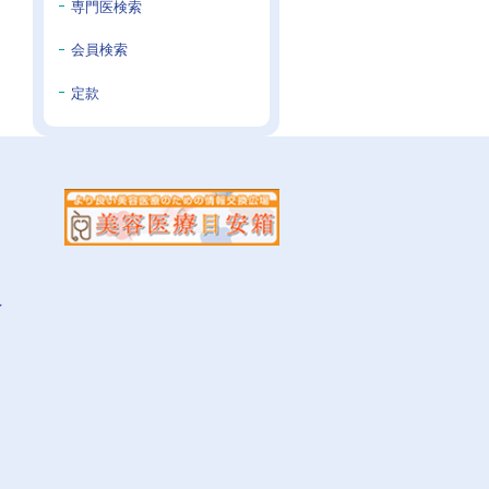
専門医検索
会員検索
定款
イ