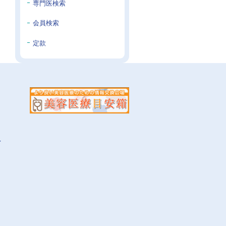
専門医検索
会員検索
定款
イ