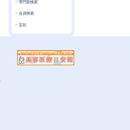
専門医検索
会員検索
定款
イ