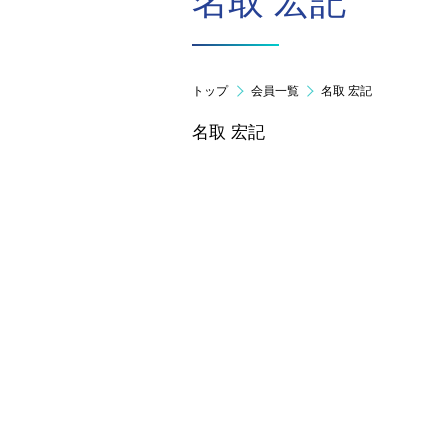
名取 宏記
トップ
会員一覧
名取 宏記
名取 宏記