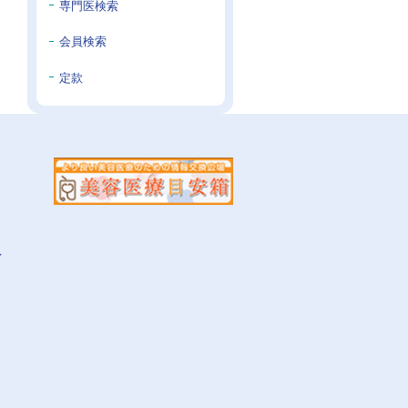
専門医検索
会員検索
定款
イ