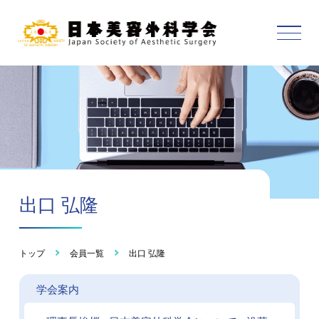
出口 弘隆
トップ
会員一覧
出口 弘隆
学会案内