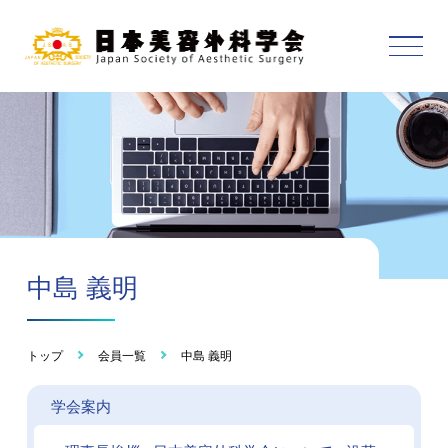
中島 義明
トップ
会員一覧
中島 義明
学会案内