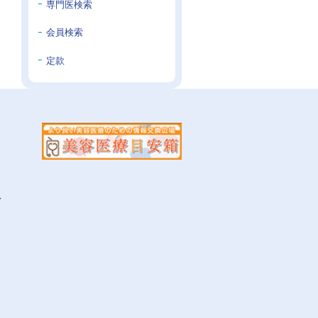
専門医検索
会員検索
定款
イ