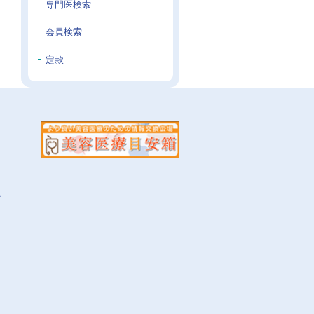
専門医検索
会員検索
定款
イ