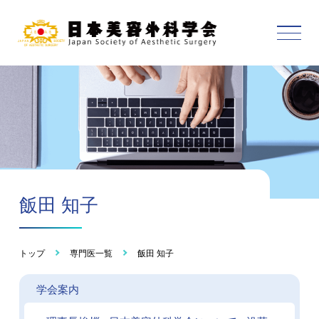
飯田 知子
トップ
専門医一覧
飯田 知子
学会案内