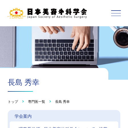
長島 秀幸
トップ
専門医一覧
長島 秀幸
学会案内