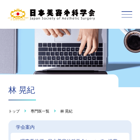
林 晃紀
トップ
専門医一覧
林 晃紀
学会案内