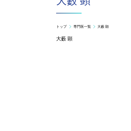
大藪 顕
トップ
専門医一覧
大藪 顕
大藪 顕