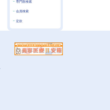
専門医検索
会員検索
定款
イ