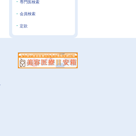
専門医検索
会員検索
定款
イ