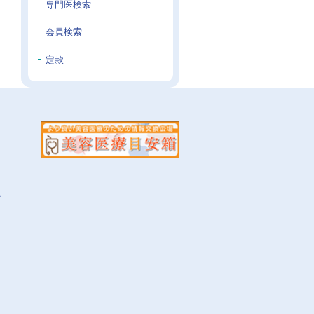
専門医検索
会員検索
定款
イ