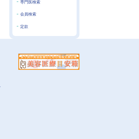
専門医検索
会員検索
定款
イ