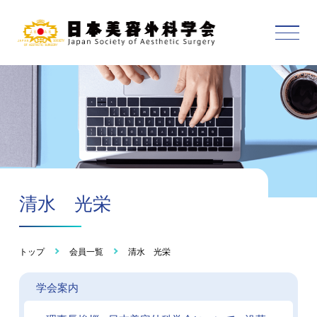
清水 光栄
トップ
会員一覧
清水 光栄
学会案内