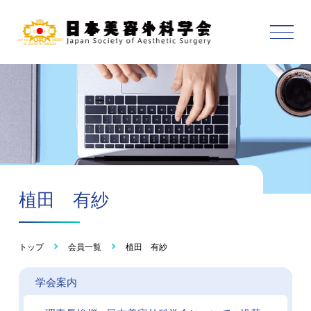
植田 有紗
トップ
会員一覧
植田 有紗
学会案内