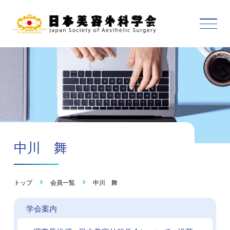
中川 舞
トップ
会員一覧
中川 舞
学会案内